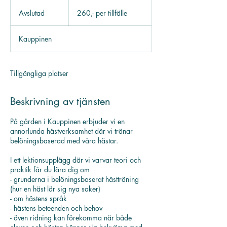
260,-
per
Avslutad
A
260,- per tillfälle
tillfälle
v
s
Kauppinen
l
u
t
a
Tillgängliga platser
d
Beskrivning av tjänsten
På gården i Kauppinen erbjuder vi en
annorlunda hästverksamhet där vi tränar
belöningsbaserad med våra hästar.
I ett lektionsupplägg där vi varvar teori och
praktik får du lära dig om
- grunderna i belöningsbaserat hästträning
(hur en häst lär sig nya saker)
- om hästens språk
- hästens beteenden och behov
- även ridning kan förekomma när både