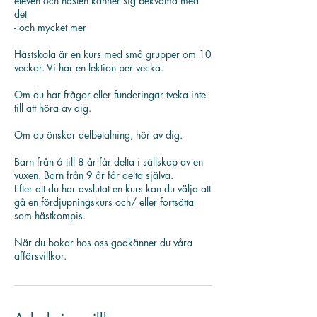
eleven och hästen känner sig bekväma med
det
- och mycket mer
Hästskola är en kurs med små grupper om 10
veckor. Vi har en lektion per vecka.
Om du har frågor eller funderingar tveka inte
till att höra av dig.
Om du önskar delbetalning, hör av dig.
Barn från 6 till 8 år får delta i sällskap av en
vuxen. Barn från 9 år får delta själva.
Efter att du har avslutat en kurs kan du välja att
gå en fördjupningskurs och/ eller fortsätta
som hästkompis.
När du bokar hos oss godkänner du våra