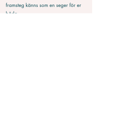
framsteg känns som en seger för er
båda.
Det finns inte mycket som slår
känslan när hästarna glatt
rusar till grinden, redo för
nästa träningspass!
Relationen blir djupare och mer
levande. Hästen börjar se människan
som en förutsägbar, trygg och rolig
partner – någon att vara nyfiken
med, inte rädd för. Många beskriver
hur hästen börjar söka kontakt på