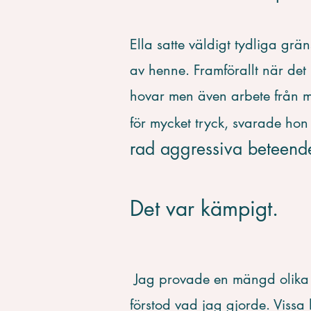
Ella satte väldigt tydliga grä
av henne. Framförallt när det
hovar men även arbete från 
för mycket tryck, svarade ho
rad aggressiva beteend
Det var kämpigt.
Jag provade en mängd olika m
förstod vad jag gjorde. Vissa h