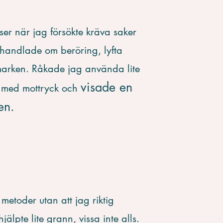
nser när jag försökte kräva saker
 handlade om beröring, lyfta
marken. Råkade jag använda lite
visade en
n med mottryck och
en.
etoder utan att jag riktig
jälpte lite grann, vissa inte alls.