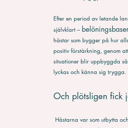
Efter en period av letande la
belöningsbaser
självklart –
hästar som bygger på hur alla
positiv förstärkning, genom at
situationer blir uppbyggda s
lyckas och känna sig trygga.
Och plötsligen fick j
Hästarna var som utbytta och f