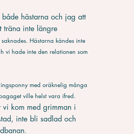
 både hästarna och jag att
tt träna inte längre
saknades. Hästarna kändes inte
ch vi hade inte den relationen som
ävlingsponny med oräknelig många
agaget ville helst vara ifred.
r vi kom med grimman i
stad, inte bli sadlad och
ridbanan
.