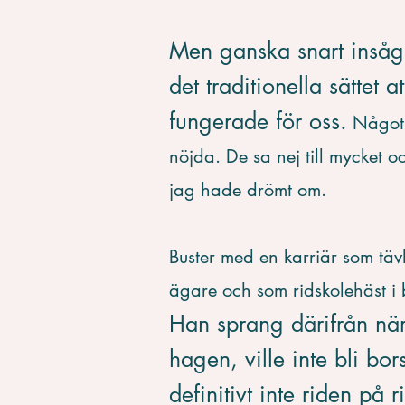
Men ganska snart insåg
det traditionella sättet a
fungerade för oss.
Något 
nöjda. De sa nej till mycket o
jag hade drömt om.
Buster med en karriär som t
ägare och som ridskolehäst i b
Han sprang därifrån nä
hagen, ville inte bli bor
definitivt inte riden på 