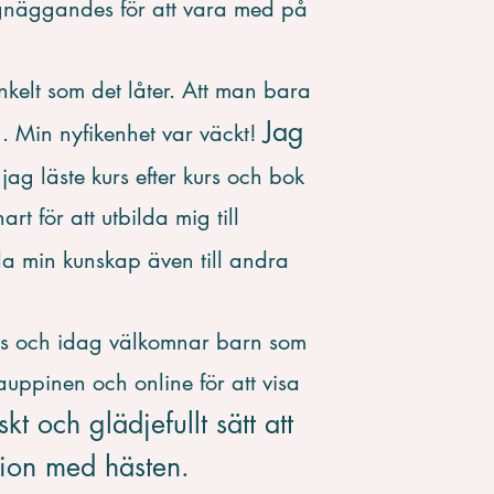
näggandes för att vara med på
enkelt som det låter. Att man bara
Jag
ig. Min nyfikenhet var väckt!
 jag läste kurs efter kurs och bok
t för att utbilda mig till
da min kunskap även till andra
ts och
idag välkomnar barn som
Kauppinen och online för att visa
skt och glädjefullt sätt att
tion med hästen.