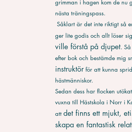
grimman i hagen kom de nu g
nästa träningspass.
Såklart är det inte riktigt så 
ger lite godis och allt löser s
ville förstå på djupet
. Så
efter bok och bestämde mig snar
instruktör
för att kunna spri
hästmänniskor.
Sedan dess har flocken utöka
vuxna till Hästskola i Norr i 
det finns ett mjukt, eti
att
skapa en fantastisk rela