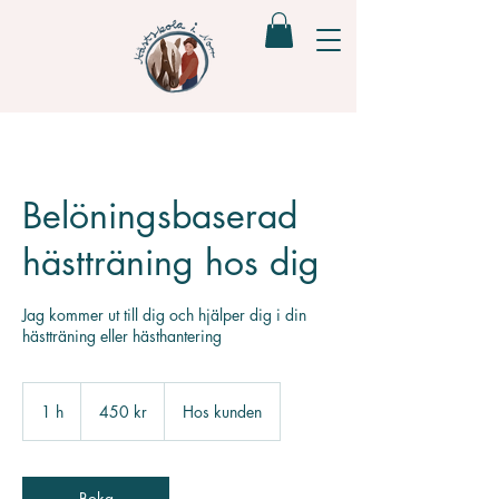
Belöningsbaserad
hästträning hos dig
Jag kommer ut till dig och hjälper dig i din
hästträning eller hästhantering
450
svenska
1 h
1
450 kr
Hos kunden
kronor
Boka